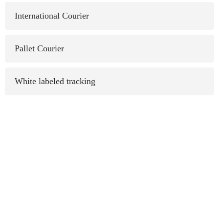
International Courier
Pallet Courier
White labeled tracking
Get Our Help
Speak with a human to filling out a form? call
corporate office and we will connect you with a
team member.
123 456 7890